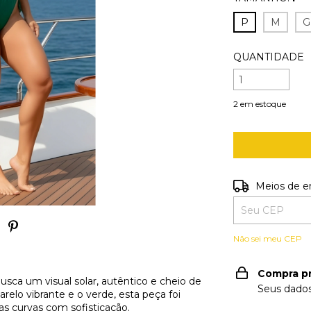
P
M
G
QUANTIDADE
2
em estoque
Entregas para o
Meios de e
Não sei meu CEP
Compra p
usca um visual solar, autêntico e cheio de
Seus dados
elo vibrante e o verde, esta peça foi
as curvas com sofisticação.