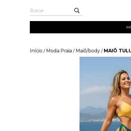
IN
Início
Moda Praia
Maiô/body
MAIÔ TULU
/
/
/