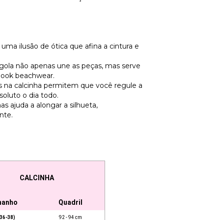
 uma ilusão de ótica que afina a cintura e
gola não apenas une as peças, mas serve
look beachwear.
s na calcinha permitem que você regule a
soluto o dia todo.
as ajuda a alongar a silhueta,
nte.
CALCINHA
manho
Quadril
36-38)
92 - 94 cm