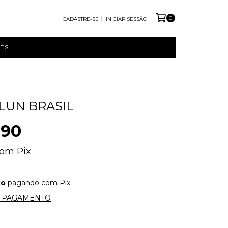
0
CADASTRE-SE
INICIAR SESSÃO
ES
LUN BRASIL
,90
com
Pix
to
pagando com Pix
E PAGAMENTO