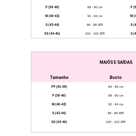
P (38-40)
88 - 90 cm
P (
M (40-42)
92 - 94 cm
M (
cm
G (42-44)
96 - 98
G (
cm
GG (44-46)
100 - 102
G (
MAIÔS E SAÍDAS
Tamanho
Busto
PP (36-38)
84 - 86 cm
P (38-40)
88 - 90 cm
M (40-42)
92 - 94 cm
cm
G (42-44)
96 - 98
cm
GG (44-46)
100 - 102