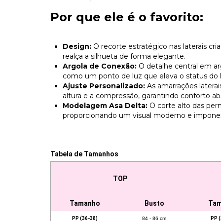
​Por que ele é o favorito:
Design:
O recorte estratégico nas laterais cria
realça a silhueta de forma elegante.
Argola de Conexão:
O detalhe central em ar
como um ponto de luz que eleva o status do 
Ajuste Personalizado:
As amarrações laterai
altura e a compressão, garantindo conforto ab
Modelagem Asa Delta:
O corte alto das pern
proporcionando um visual moderno e impone
Tabela de Tamanhos
TOP
Tamanho
Busto
Ta
PP (36-38)
84 - 86 cm
PP (