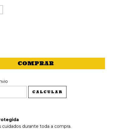
 CEP:
ALTERAR CEP
nvio
CALCULAR
rotegida
 cuidados durante toda a compra.