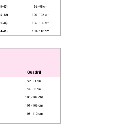
38-40)
96 - 98 cm
cm
40-42)
100 - 102
cm
42-44)
104 - 106
cm
44-46)
108 - 110
Quadril
92 - 94 cm
96 - 98 cm
cm
100 - 102
cm
104 - 106
cm
108 - 110