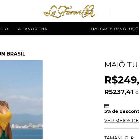
ÍCIO
LA FAVORITHÁ
MODA PRAIA
TROCAS E DEVOLUÇÕ
N BRASIL
MAIÔ TU
R$249
R$237,41
5% de descon
VER MEIOS D
TAMANHO:
P