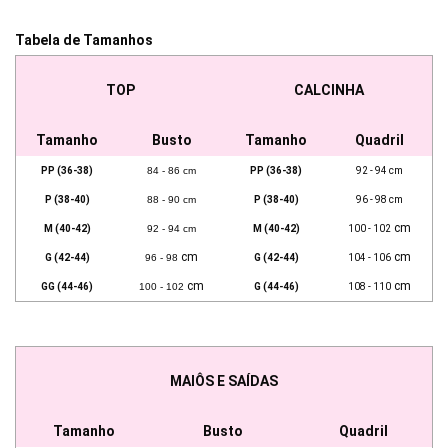
Tabela de Tamanhos
TOP
CALCINHA
Tamanho
Busto
Tamanho
Quadril
PP (36-38)
84 - 86 cm
PP (36-38)
92 - 94 cm
P (38-40)
88 - 90 cm
P (38-40)
96 - 98 cm
cm
M (40-42)
92 - 94 cm
M (40-42)
100 - 102
cm
cm
G (42-44)
96 - 98
G (42-44)
104 - 106
cm
cm
GG (44-46)
100 - 102
G (44-46)
108 - 110
MAIÔS E SAÍDAS
Tamanho
Busto
Quadril