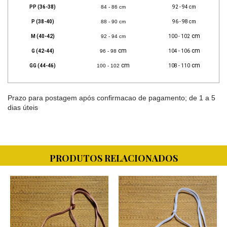
PP (36-38)
84 - 86 cm
92 - 94 cm
P (38-40)
88 - 90 cm
96 - 98 cm
cm
M (40-42)
92 - 94 cm
100 - 102
cm
cm
G (42-44)
96 - 98
104 - 106
cm
cm
GG (44-46)
100 - 102
108 - 110
Prazo para postagem após confirmacao de pagamento; de 1 a 5
dias úteis
PRODUTOS RELACIONADOS