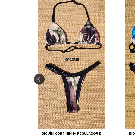
LADOR E
BIQUÍNI CORTININHA REGULADOR E
BIQ