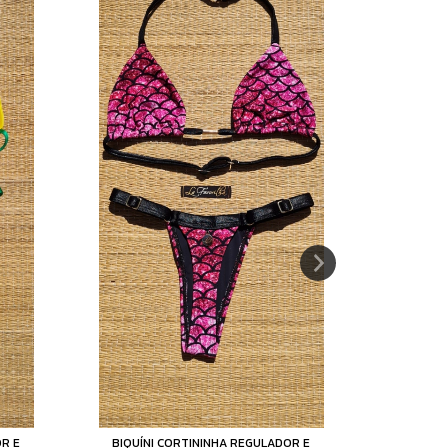
OR E
BIQUÍNI CORTININHA REGULADOR E
BIQUÍN