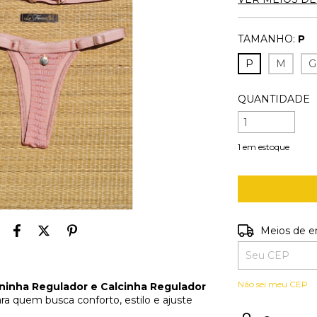
TAMANHO:
P
P
M
G
QUANTIDADE
1
em estoque
Entregas para o
Meios de e
Não sei meu CEP
ininha Regulador e Calcinha Regulador
ara quem busca conforto, estilo e ajuste