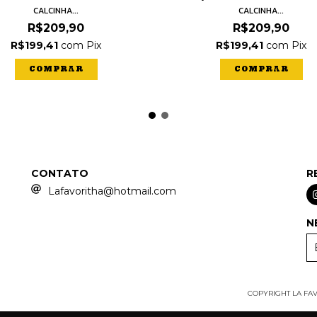
CALCINHA...
CALCINHA...
R$209,90
R$209,90
R$199,41
com
Pix
R$199,41
com
Pix
COMPRAR
COMPRAR
CONTATO
R
Lafavoritha@hotmail.com
N
COPYRIGHT LA FAVO