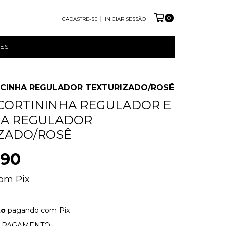
0
CADASTRE-SE
INICIAR SESSÃO
ES
ALCINHA REGULADOR TEXTURIZADO/ROSÊ
 CORTININHA REGULADOR E
HA REGULADOR
ZADO/ROSÊ
,90
om
Pix
to
pagando com Pix
E PAGAMENTO