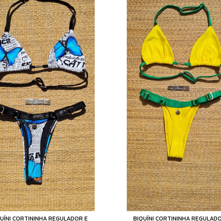
UÍNI CORTININHA REGULADOR E
BIQUÍNI CORTININHA REGULAD