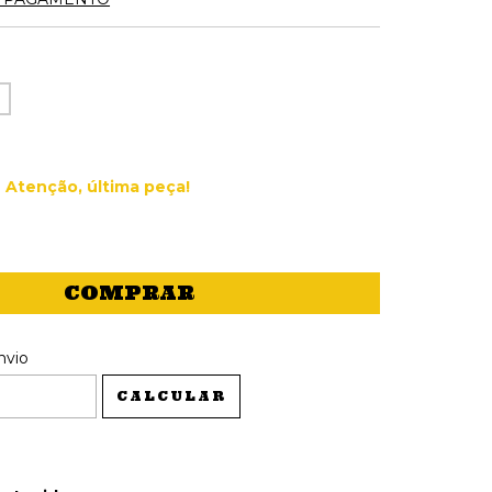
Atenção, última peça!
 CEP:
ALTERAR CEP
nvio
CALCULAR