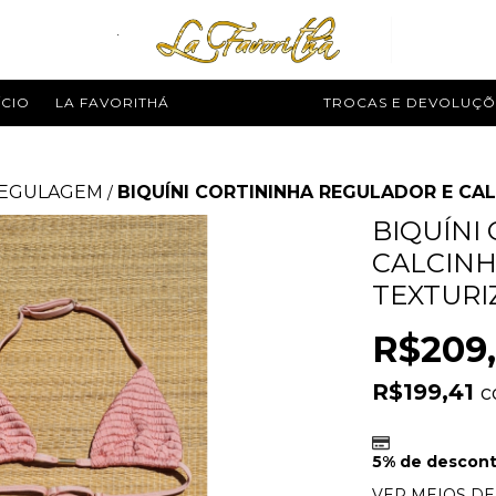
ÍCIO
LA FAVORITHÁ
MODA PRAIA
TROCAS E DEVOLUÇÕ
REGULAGEM
BIQUÍNI CORTININHA REGULADOR E C
/
BIQUÍNI
CALCIN
TEXTURI
R$209
R$199,41
c
5% de descon
VER MEIOS D