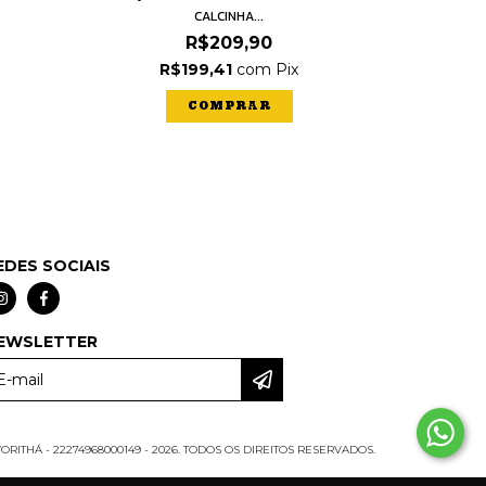
CALCINHA...
R$209,90
R$199,41
com
Pix
R
COMPRAR
EDES SOCIAIS
EWSLETTER
RITHÁ - 22274968000149 - 2026. TODOS OS DIREITOS RESERVADOS.