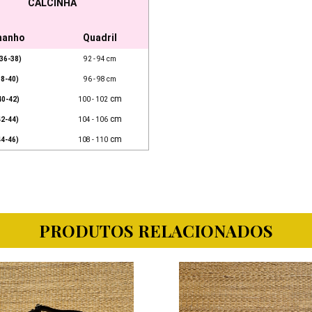
CALCINHA
manho
Quadril
36-38)
92 - 94 cm
38-40)
96 - 98 cm
cm
40-42)
100 - 102
cm
42-44)
104 - 106
cm
44-46)
108 - 110
PRODUTOS RELACIONADOS