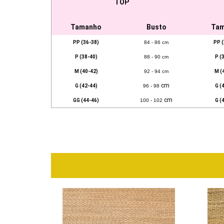
TOP
Tamanho
Busto
Ta
PP (36-38)
84 - 86 cm
PP (
P (38-40)
88 - 90 cm
P (
M (40-42)
92 - 94 cm
M (
cm
G (42-44)
96 - 98
G (
cm
GG (44-46)
100 - 102
G (