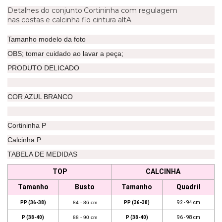
Detalhes do conjunto:Cortininha com regulagem
nas costas e calcinha fio cintura altA
Tamanho modelo da foto
OBS; tomar cuidado ao lavar a peça;
PRODUTO DELICADO
COR AZUL BRANCO
Cortininha P
Calcinha P
TABELA DE MEDIDAS
TOP
CALCINHA
Tamanho
Busto
Tamanho
Quadril
PP (36-38)
84 - 86 cm
PP (36-38)
92 - 94 cm
P (38-40)
88 - 90 cm
P (38-40)
96 - 98 cm