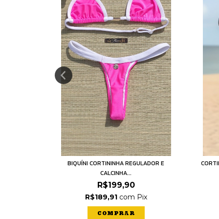
LADOR E
BIQUÍNI CORTININHA REGULADOR E
CORTI
CALCINHA...
R$199,90
ix
R$189,91
com
Pix
COMPRAR