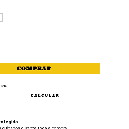
 CEP:
ALTERAR CEP
nvio
CALCULAR
rotegida
 cuidados durante toda a compra.