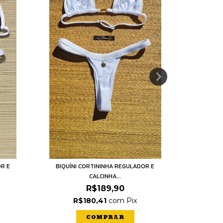
OR E
BIQUÍNI CORTININHA REGULADOR E
BIQUÍN
CALCINHA...
R$189,90
R$180,41
com
Pix
R
COMPRAR