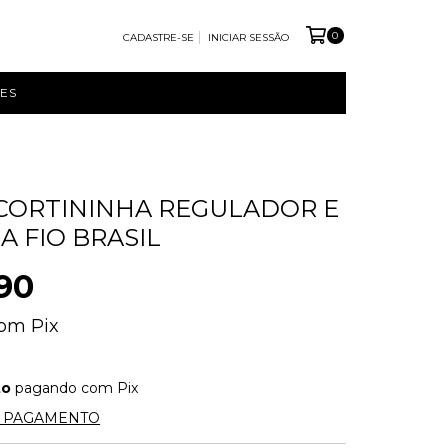
0
CADASTRE-SE
INICIAR SESSÃO
ES
 CORTININHA REGULADOR E
A FIO BRASIL
90
om
Pix
to
pagando com Pix
E PAGAMENTO