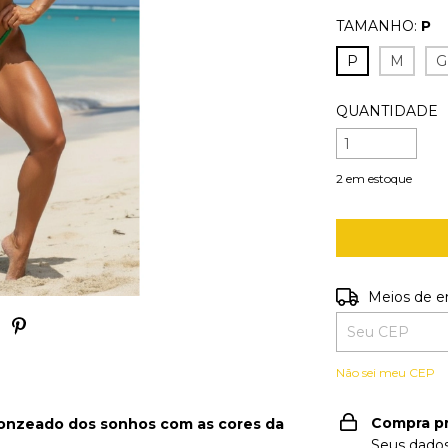
TAMANHO:
P
P
M
G
QUANTIDADE
2
em estoque
Entregas para o
Meios de e
Não sei meu CEP
Compra p
onzeado dos sonhos com as cores da
Seus dados