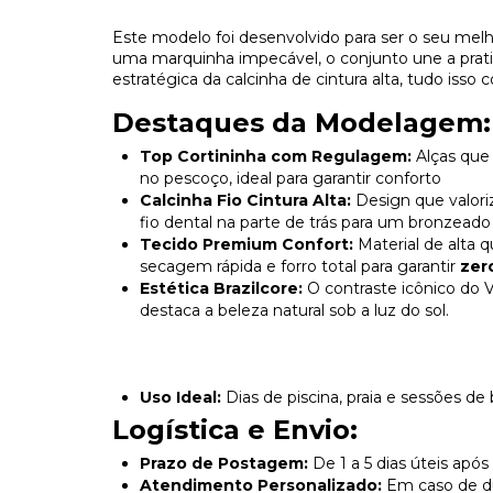
​Este modelo foi desenvolvido para ser o seu melh
uma marquinha impecável, o conjunto une a prati
estratégica da calcinha de cintura alta, tudo isso
Destaques da Modelagem:
Top Cortininha com Regulagem:
Alças que 
no pescoço, ideal para garantir conforto
Calcinha Fio Cintura Alta:
Design que valoriz
fio dental na parte de trás para um bronzeado
Tecido Premium Confort:
Material de alta 
secagem rápida e forro total para garantir
zer
Estética Brazilcore:
O contraste icônico do 
destaca a beleza natural sob a luz do sol.
Uso Ideal:
Dias de piscina, praia e sessões d
Logística e Envio:
Prazo de Postagem:
De 1 a 5 dias úteis ap
Atendimento Personalizado:
Em caso de dú