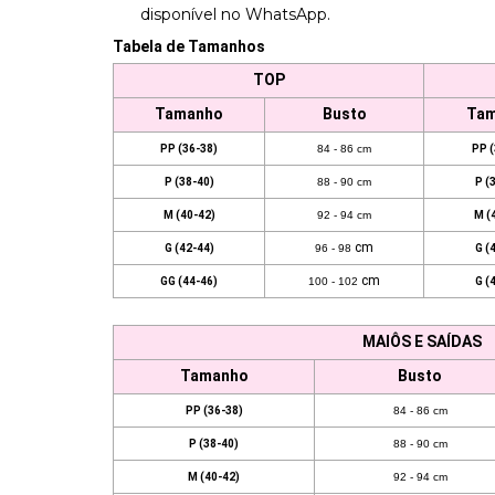
disponível no WhatsApp.
Tabela de Tamanhos
TOP
Tamanho
Busto
Ta
PP (36-38)
84 - 86 cm
PP (
P (38-40)
88 - 90 cm
P (
M (40-42)
92 - 94 cm
M (
cm
G (42-44)
96 - 98
G (
cm
GG (44-46)
100 - 102
G (
MAIÔS E SAÍDAS
Tamanho
Busto
PP (36-38)
84 - 86 cm
P (38-40)
88 - 90 cm
M (40-42)
92 - 94 cm