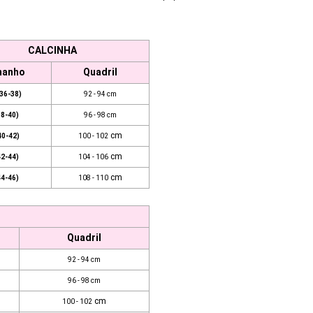
CALCINHA
manho
Quadril
36-38)
92 - 94 cm
38-40)
96 - 98 cm
cm
40-42)
100 - 102
cm
42-44)
104 - 106
cm
44-46)
108 - 110
Quadril
92 - 94 cm
96 - 98 cm
cm
100 - 102