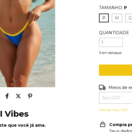
TAMANHO:
P
P
M
G
QUANTIDADE
3
em estoque
Entregas para o
Meios de e
Não sei meu CEP
l Vibes
Compra p
ste que você já ama.
Seus dados