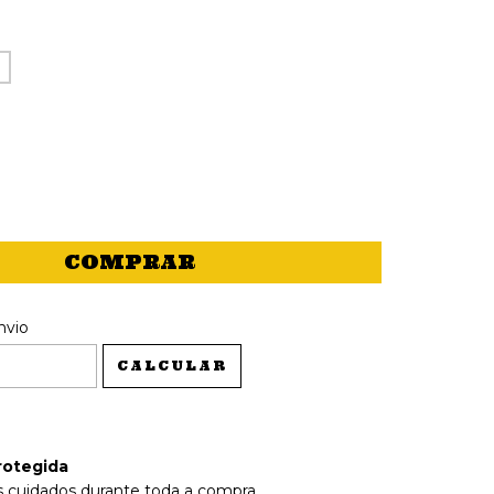
 CEP:
ALTERAR CEP
nvio
CALCULAR
rotegida
 cuidados durante toda a compra.