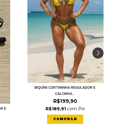
BIQUÍNI CORTININHA REGULADOR E
CALCINHA...
R$199,90
OR E
BIQUÍN
R$189,91
com
Pix
COMPRAR
R