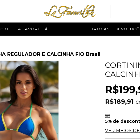
ÍCIO
LA FAVORITHÁ
MODA PRAIA
TROCAS E DEVOLUÇÕ
A REGULADOR E CALCINHA FIO Brasil
CORTINI
CALCINH
R$199,
R$189,91
c
5% de descon
VER MEIOS D