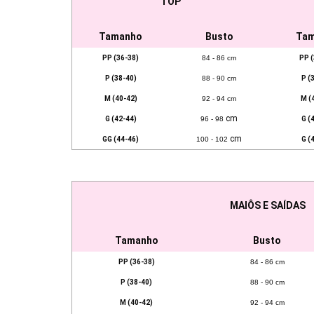
TOP
Tamanho
Busto
Ta
PP (36-38)
84 - 86 cm
PP (
P (38-40)
88 - 90 cm
P (
M (40-42)
92 - 94 cm
M (
cm
G (42-44)
96 - 98
G (
cm
GG (44-46)
100 - 102
G (
MAIÔS E SAÍDAS
Tamanho
Busto
PP (36-38)
84 - 86 cm
P (38-40)
88 - 90 cm
M (40-42)
92 - 94 cm