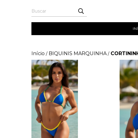
IN
Início
BIQUINIS MARQUINHA
CORTININH
/
/