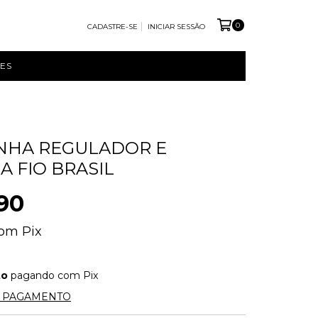
0
CADASTRE-SE
INICIAR SESSÃO
ES
NHA REGULADOR E
A FIO BRASIL
90
om
Pix
to
pagando com Pix
E PAGAMENTO