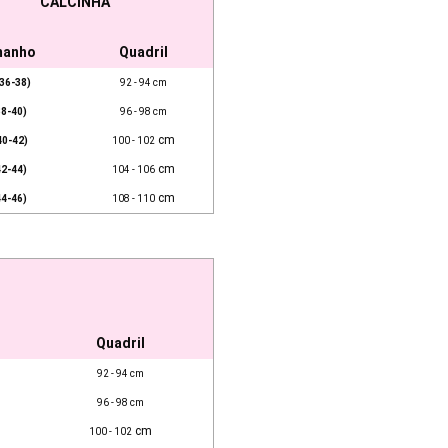
CALCINHA
manho
Quadril
36-38)
92 - 94 cm
38-40)
96 - 98 cm
cm
40-42)
100 - 102
cm
42-44)
104 - 106
cm
44-46)
108 - 110
Quadril
92 - 94 cm
96 - 98 cm
cm
100 - 102