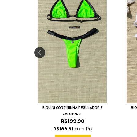
LADOR E
BIQUÍNI CORTININHA REGULADOR E
BIQ
CALCINHA...
R$199,90
ix
R$189,91
com
Pix